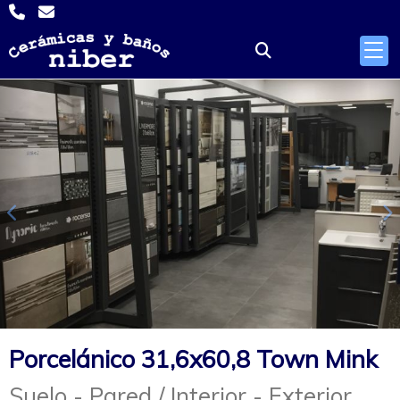
Anterior
S
Porcelánico 31,6x60,8 Town Mink
Suelo - Pared / Interior - Exterior