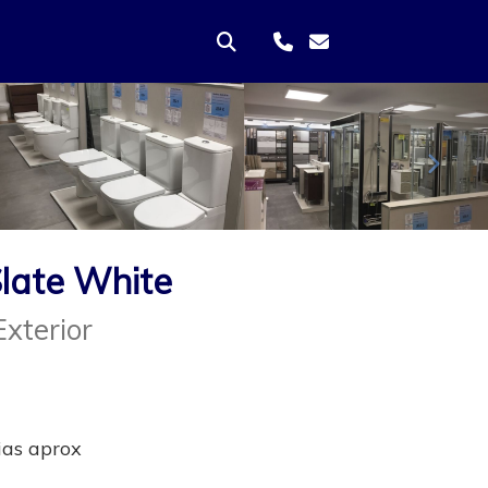
Sigui
Slate White
Exterior
ias aprox