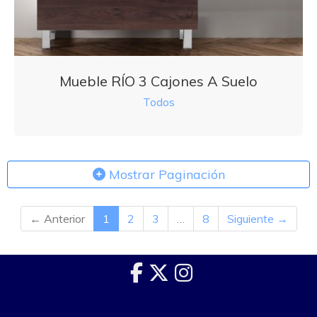
Mueble RÍO 3 Cajones A Suelo
Todos
Mostrar Paginación
← Anterior
1
2
3
…
8
Siguiente →