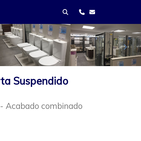
Sigui
rta Suspendido
m - Acabado combinado