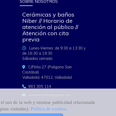
SOBRE NOSOTROS
Cerámicas y baños
Niber // Horario de
atención al público //
Atención con cita
previa
Lunes-Viernes: de 9:30 a 13:30 y
de 16:30 a 19:30
Sábados cerrado
C/Pírita 27 (Poligono San
Cristóbal)
Valladolid,
47012,
Valladolid
983 305 114
ceramicasniber
gmail.com
r el uso de la web y mostrar publicidad relacionada
ginas visitadas).
Política de cookies
.