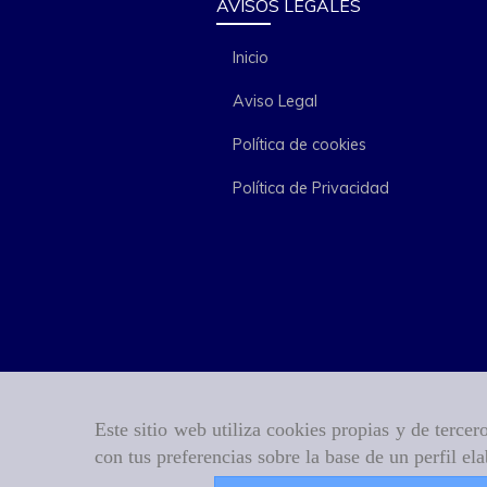
AVISOS LEGALES
Inicio
Aviso Legal
Política de cookies
Política de Privacidad
Este sitio web utiliza cookies propias y de terce
con tus preferencias sobre la base de un perfil el