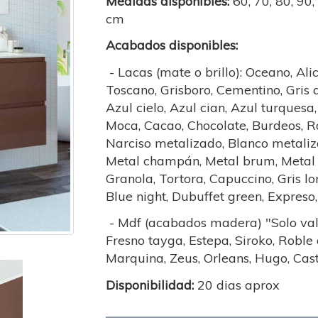
Medidas disponibles:
60, 70, 80, 90
cm
Acabados disponibles:
- Lacas (mate o brillo): Oceano, Alic
Toscano, Grisboro, Cementino, Gris 
Azul cielo, Azul cian, Azul turquesa,
Moca, Cacao, Chocolate, Burdeos, Ro
Narciso metalizado, Blanco metaliz
Metal champán, Metal brum, Metal bi
Granola, Tortora, Capuccino, Gris lo
Blue night, Dubuffet green, Expreso
- Mdf (acabados madera) "Solo vali
Fresno tayga, Estepa, Siroko, Roble
Marquina, Zeus, Orleans, Hugo, Cas
Disponibilidad:
20 dias aprox