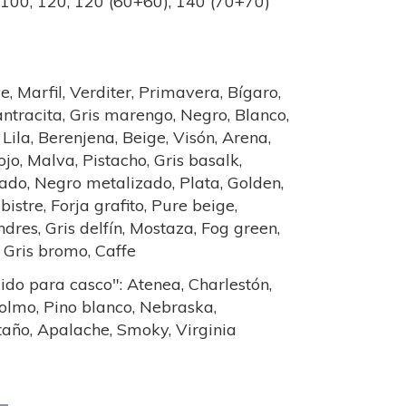
, 100, 120, 120 (60+60), 140 (70+70)
e, Marfil, Verditer, Primavera, Bígaro,
antracita, Gris marengo, Negro, Blanco,
 Lila, Berenjena, Beige, Visón, Arena,
jo, Malva, Pistacho, Gris basalk,
ado, Negro metalizado, Plata, Golden,
stre, Forja grafito, Pure beige,
ndres, Gris delfín, Mostaza, Fog green,
, Gris bromo, Caffe
do para casco": Atenea, Charlestón,
 olmo, Pino blanco, Nebraska,
taño, Apalache, Smoky, Virginia