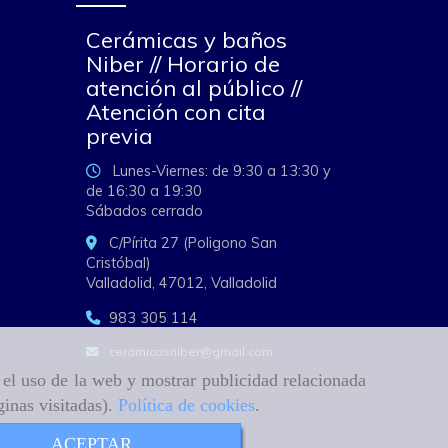
Cerámicas y baños
Niber // Horario de
atención al público //
Atención con cita
previa
Lunes-Viernes: de 9:30 a 13:30 y
de 16:30 a 19:30
Sábados cerrado
C/Pírita 27 (Poligono San
Cristóbal)
Valladolid,
47012,
Valladolid
983 305 114
ceramicasniber
gmail.com
r el uso de la web y mostrar publicidad relacionada
ginas visitadas).
Política de cookies
.
ACEPTAR