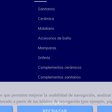
Sanitarios
Cerámica
Mobiliario
Accesorios de baño
Mamparas
Grifería
Complementos cerámicos
Complementos sanitarios
ros que permiten mejorar la usabilidad de navegación, analiza
aborado a partir de tus hábitos de navegación (por ejemplo, pá
Compartir
RECHAZAR