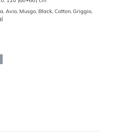
20, 120 (60+60) cm
, Avio, Musgo, Black, Cotton, Griggio,
al