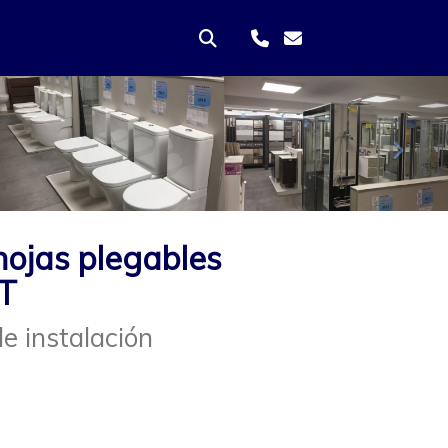
Sigui
hojas plegables
T
e instalación