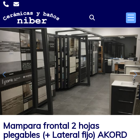
Anterior
S
Mampara frontal 2 hojas
plegables (+ Lateral fijo) AKORD