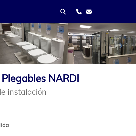
Sigui
 Plegables NARDI
e instalación
dida