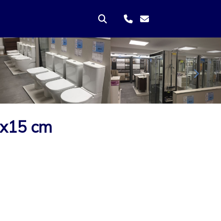
Sigui
9x15 cm