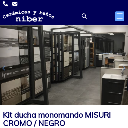
Anterior
S
Kit ducha monomando MISURI
CROMO / NEGRO