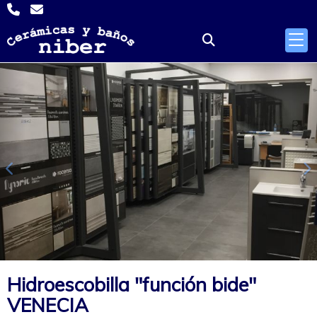
Anterior
S
Hidroescobilla "función bide"
VENECIA