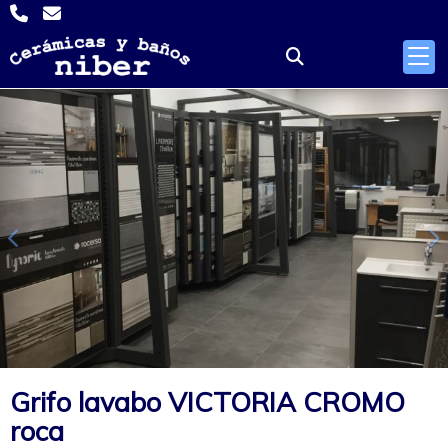
Anterior
S
Grifo lavabo VICTORIA CROMO
roca