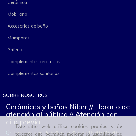
Cerámica
Mobiliario
Accesorios de baño
Mamparas
Grifería
Complementos cerámicos
Complementos sanitarios
SOBRE NOSOTROS
Cerámicas y baños Niber // Horario de
atención al público // Atención con
cita previa
Este sitio web utiliza cookies propias y de
Lunes-Viernes: de 9:30 a 13:30 y de 16:30 a 19:30
terceros que permiten mejorar la usabilidad de