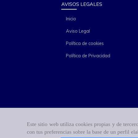
AVISOS LEGALES
Inicio
Aviso Legal
Política de cookies
Política de Privacidad
Este sitio web utiliza cookies propias y de terce
con tus preferencias sobre la base de un perfil el