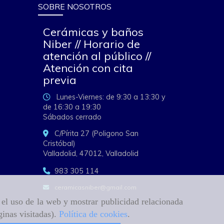
SOBRE NOSOTROS
Cerámicas y baños
Niber // Horario de
atención al público //
Atención con cita
previa
Lunes-Viernes: de 9:30 a 13:30 y
de 16:30 a 19:30
Sábados cerrado
C/Pírita 27 (Poligono San
Cristóbal)
Valladolid,
47012,
Valladolid
983 305 114
ceramicasniber
gmail.com
r el uso de la web y mostrar publicidad relacionada
ginas visitadas).
Política de cookies
.