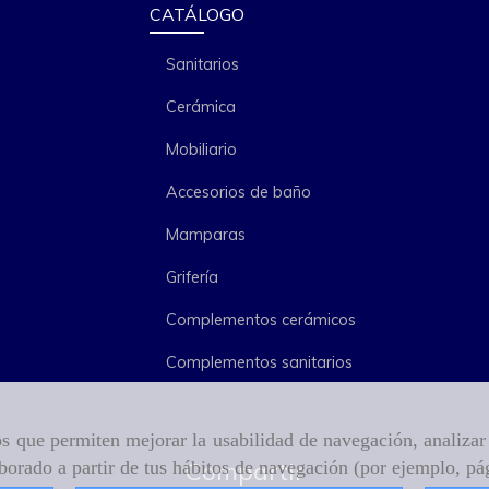
CATÁLOGO
Sanitarios
Cerámica
Mobiliario
Accesorios de baño
Mamparas
Grifería
Complementos cerámicos
Complementos sanitarios
ros que permiten mejorar la usabilidad de navegación, analiza
aborado a partir de tus hábitos de navegación (por ejemplo, pá
Compartir