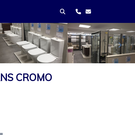
Sigui
EANS CROMO