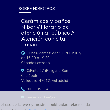
SOBRE NOSOTROS
Cerámicas y baños
Niber // Horario de
atención al público //
Atención con cita
previa
Lunes-Viernes: de 9:30 a 13:30 y
de 16:30 a 19:30
Sábados cerrado
C/Pírita 27 (Poligono San
Cristóbal)
Valladolid,
47012,
Valladolid
983 305 114
ceramicasniber
gmail.com
r el uso de la web y mostrar publicidad relacionada