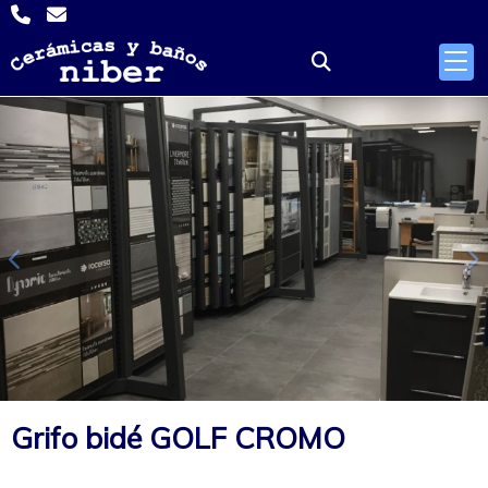
Anterior
S
Grifo bidé GOLF CROMO