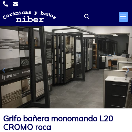
Anterior
S
Grifo bañera monomando L20
CROMO roca