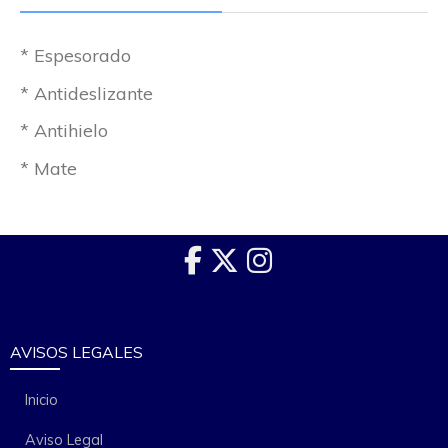
* Espesorado
* Antideslizante
* Antihielo
* Mate
AVISOS LEGALES
Inicio
Aviso Legal